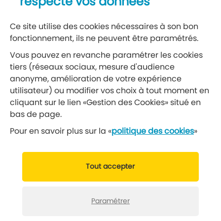
respecte vos données
Vœu 3 Soutien au lanceur d'alerte Julian
Assange, menacé de 175 ans
Ce site utilise des cookies nécessaires à son bon
d'emprisonnement
(483 Ko, pdf)
fonctionnement, ils ne peuvent être paramétrés.
Vœu 4 Contre une participation de la
Vous pouvez en revanche paramétrer les cookies
France dans un conflit armé au Niger
(718
Ko, pdf)
tiers (réseaux sociaux, mesure d'audience
anonyme, amélioration de votre expérience
utilisateur) ou modifier vos choix à tout moment en
cliquant sur le lien «Gestion des Cookies» situé en
bas de page.
Pour en savoir plus sur la «
politique des cookies
»
VOIR
AUSSI
Délibérations du conseil municipal du 28 juin
Tout accepter
2023
Délibérations du conseil municipal du 9 juin
Paramétrer
2023