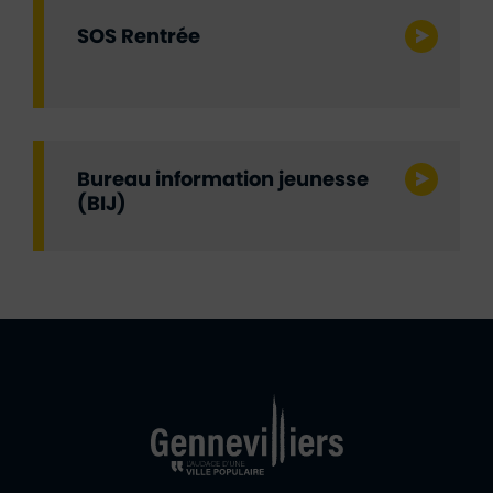
SOS Rentrée
Bureau information jeunesse
(BIJ)
Ville de Gennevill
Retour à l'accueil