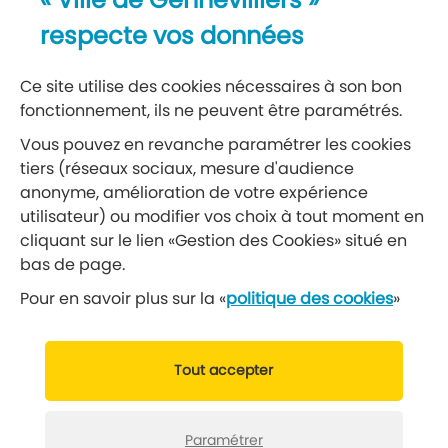
« Ville de Gennevilliers »
Recevez notre lettre d’information
respecte vos données
S’abonner à la newsletter
Ce site utilise des cookies nécessaires à son bon
fonctionnement, ils ne peuvent être paramétrés.
Réseaux sociaux
Vous pouvez en revanche paramétrer les cookies
tiers (réseaux sociaux, mesure d'audience
Suivez-nous
anonyme, amélioration de votre expérience
utilisateur) ou modifier vos choix à tout moment en
cliquant sur le lien «Gestion des Cookies» situé en
Retrouvez nous sur Facebook
Retrouvez nous sur Insta
Retrouvez nous sur Ti
Retrouvez nous 
Retrouvez 
Retrou
bas de page.
Pour en savoir plus sur la «
politique des cookies
»
© 2019 Ville de Gennevilliers
Tout accepter
Mentions légales
Données personnelles
Gérer vos cookies
Politique cookies
Paramétrer