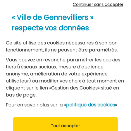
Continuer sans accepter
Newsletter
« Ville de Gennevilliers »
Recevez notre lettre d’information
respecte vos données
S’abonner à la newsletter
Ce site utilise des cookies nécessaires à son bon
fonctionnement, ils ne peuvent être paramétrés.
Réseaux sociaux
Vous pouvez en revanche paramétrer les cookies
tiers (réseaux sociaux, mesure d'audience
Suivez-nous
anonyme, amélioration de votre expérience
utilisateur) ou modifier vos choix à tout moment en
cliquant sur le lien «Gestion des Cookies» situé en
Retrouvez nous sur Facebook
Retrouvez nous sur Insta
Retrouvez nous sur Ti
Retrouvez nous 
Retrouvez 
Retrou
bas de page.
Pour en savoir plus sur la «
politique des cookies
»
© 2019 Ville de Gennevilliers
Tout accepter