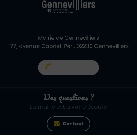
Mairie de Gennevilliers
177, avenue Gabriel-Péri, 92230 Gennevilliers
01 40 85 66 66
Des questions ?
La mairie est à votre écoute
Contact