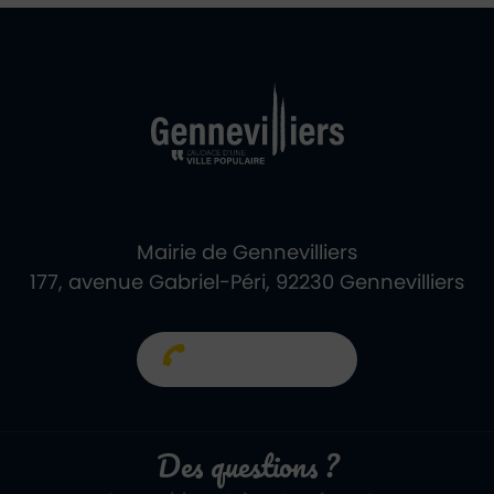
Ville de Gennevill
Retour à l'accueil
Mairie de Gennevilliers
177, avenue Gabriel-Péri, 92230 Gennevilliers
01 40 85 66 66
Des questions ?