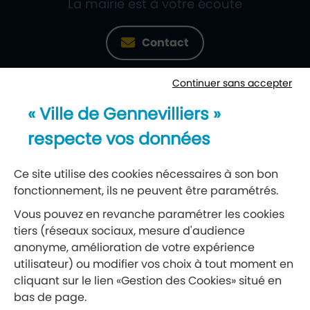
La mairie est à votre écoute
Contact
Continuer sans accepter
Newsletter
« Ville de Gennevilliers »
Recevez notre lettre d’information
respecte vos données
S’abonner à la newsletter
Ce site utilise des cookies nécessaires à son bon
fonctionnement, ils ne peuvent être paramétrés.
Réseaux sociaux
Vous pouvez en revanche paramétrer les cookies
tiers (réseaux sociaux, mesure d'audience
Suivez-nous
anonyme, amélioration de votre expérience
utilisateur) ou modifier vos choix à tout moment en
cliquant sur le lien «Gestion des Cookies» situé en
Retrouvez nous sur Facebook
Retrouvez nous sur Insta
Retrouvez nous sur Ti
Retrouvez nous 
Retrouvez 
Retrou
bas de page.