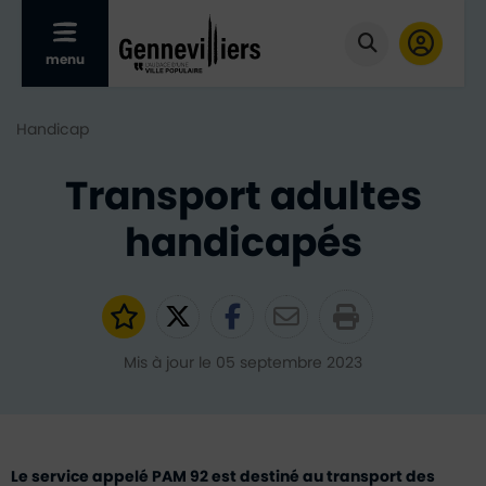
Afficher le menu mobile
menu
Cliquer pour
Handicap
Transport adultes
handicapés
Ajouter aux favoris
Partager sur Twitter
Partager sur Faceb
Partager par e
Mis à jour le 05 septembre 2023
Le service appelé PAM 92 est destiné au transport des