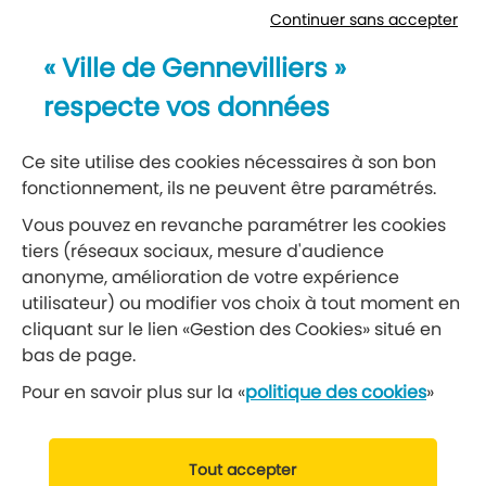
Continuer sans accepter
Newsletter
« Ville de Gennevilliers »
Recevez notre lettre d’information
respecte vos données
S’abonner à la newsletter
Ce site utilise des cookies nécessaires à son bon
fonctionnement, ils ne peuvent être paramétrés.
Réseaux sociaux
Vous pouvez en revanche paramétrer les cookies
tiers (réseaux sociaux, mesure d'audience
Suivez-nous
anonyme, amélioration de votre expérience
utilisateur) ou modifier vos choix à tout moment en
cliquant sur le lien «Gestion des Cookies» situé en
Retrouvez nous sur Facebook
Retrouvez nous sur Insta
Retrouvez nous sur Ti
Retrouvez nous 
Retrouvez 
Retrou
bas de page.
Pour en savoir plus sur la «
politique des cookies
»
© 2019 Ville de Gennevilliers
Tout accepter