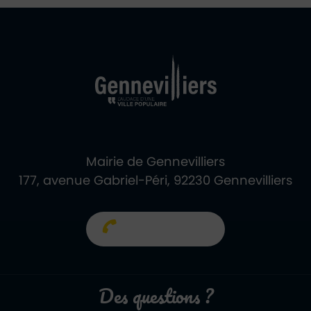
Ville de Gennevill
Retour à l'accueil
Mairie de Gennevilliers
177, avenue Gabriel-Péri, 92230 Gennevilliers
01 40 85 66 66
Des questions ?