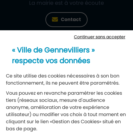
La mairie est à votre écoute
Contact
Continuer sans accepter
Newsletter
« Ville de Gennevilliers »
Recevez notre lettre d’information
respecte vos données
S’abonner à la newsletter
Ce site utilise des cookies nécessaires à son bon
fonctionnement, ils ne peuvent être paramétrés.
Réseaux sociaux
Vous pouvez en revanche paramétrer les cookies
tiers (réseaux sociaux, mesure d'audience
Suivez-nous
anonyme, amélioration de votre expérience
utilisateur) ou modifier vos choix à tout moment en
cliquant sur le lien «Gestion des Cookies» situé en
Retrouvez nous sur Facebook
Retrouvez nous sur Insta
Retrouvez nous sur Ti
Retrouvez nous 
Retrouvez 
Retrou
bas de page.