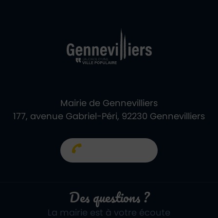
Ville de Gennevill
Retour à l'accueil
Mairie de Gennevilliers
177, avenue Gabriel-Péri, 92230 Gennevilliers
01 40 85 66 66
Des questions ?
La mairie est à votre écoute