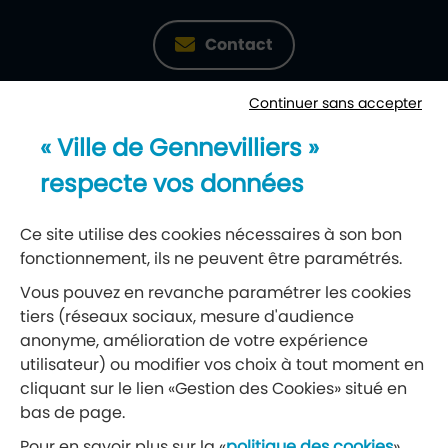
Contact
Continuer sans accepter
Newsletter
« Ville de Gennevilliers »
Recevez notre lettre d’information
respecte vos données
S’abonner à la newsletter
Ce site utilise des cookies nécessaires à son bon
fonctionnement, ils ne peuvent être paramétrés.
Réseaux sociaux
Vous pouvez en revanche paramétrer les cookies
tiers (réseaux sociaux, mesure d'audience
Suivez-nous
anonyme, amélioration de votre expérience
utilisateur) ou modifier vos choix à tout moment en
cliquant sur le lien «Gestion des Cookies» situé en
Retrouvez nous sur Facebook
Retrouvez nous sur Insta
Retrouvez nous sur Ti
Retrouvez nous 
Retrouvez 
Retrou
bas de page.
Pour en savoir plus sur la «
politique des cookies
»