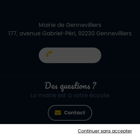
Mairie de Gennevilliers
177, avenue Gabriel-Péri, 92230 Gennevilliers
01 40 85 66 66
Des questions ?
La mairie est à votre écoute
Contact
Continuer sans accepter
Newsletter