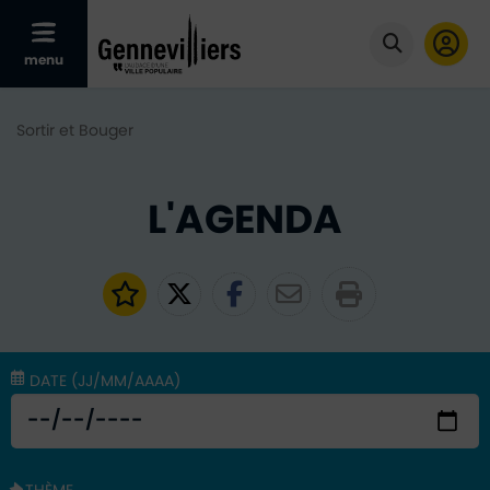
Afficher le menu mobile
menu
Cliquer po
Sortir et Bouger
L'AGENDA
Ajouter aux favoris
Partager sur Twitter
Partager sur Faceb
Partager par e
DATE
(JJ/MM/AAAA)