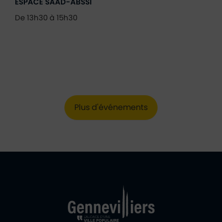
ESPACE SAÂD-ABSSI
De 13h30 à 15h30
Plus d'événements
Ville de Gennevill
Retour à l'accueil