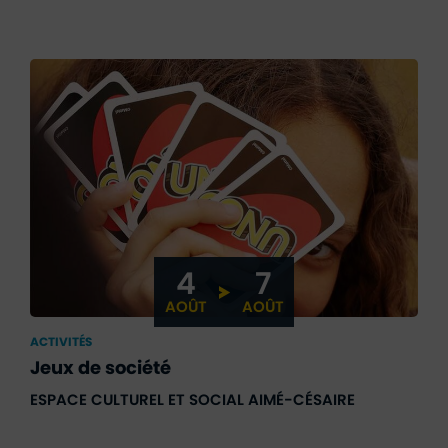
4
7
DU
AU
AOÛT
AOÛT
ACTIVITÉS
Jeux de société
ESPACE CULTUREL ET SOCIAL AIMÉ-CÉSAIRE