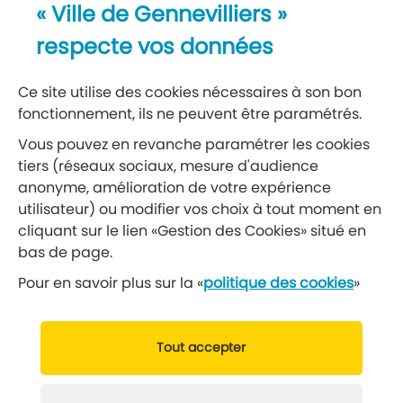
« Ville de Gennevilliers »
Recevez notre lettre d’information
respecte vos données
S’abonner à la newsletter
Ce site utilise des cookies nécessaires à son bon
fonctionnement, ils ne peuvent être paramétrés.
Réseaux sociaux
Vous pouvez en revanche paramétrer les cookies
tiers (réseaux sociaux, mesure d'audience
Suivez-nous
anonyme, amélioration de votre expérience
utilisateur) ou modifier vos choix à tout moment en
cliquant sur le lien «Gestion des Cookies» situé en
Retrouvez nous sur Facebook
Retrouvez nous sur Insta
Retrouvez nous sur Ti
Retrouvez nous 
Retrouvez 
Retrou
bas de page.
Pour en savoir plus sur la «
politique des cookies
»
© 2019 Ville de Gennevilliers
Tout accepter
Mentions légales
Données personnelles