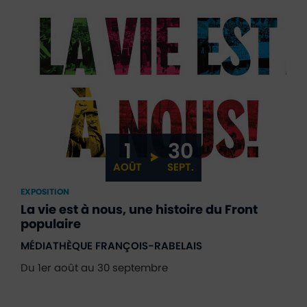
1
30
DU
AU
AOÛT
SEPT.
EXPOSITION
La vie est à nous, une histoire du Front
populaire
MÉDIATHÈQUE FRANÇOIS-RABELAIS
Du 1er août au 30 septembre