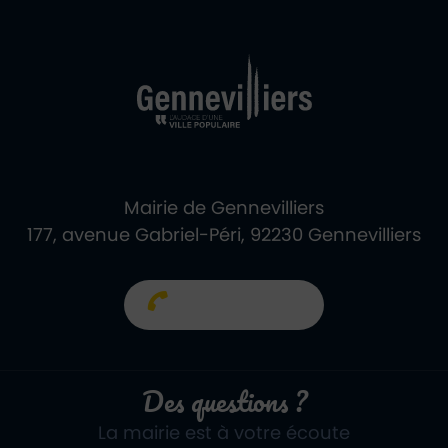
Ville de Gennevill
Retour à l'accueil
Mairie de Gennevilliers
177, avenue Gabriel-Péri, 92230 Gennevilliers
01 40 85 66 66
Des questions ?
La mairie est à votre écoute