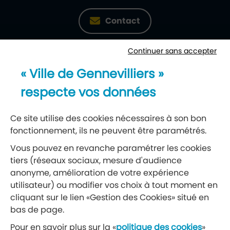
Contact
Continuer sans accepter
Newsletter
« Ville de Gennevilliers »
Recevez notre lettre d’information
respecte vos données
S’abonner à la newsletter
Ce site utilise des cookies nécessaires à son bon
fonctionnement, ils ne peuvent être paramétrés.
Réseaux sociaux
Vous pouvez en revanche paramétrer les cookies
tiers (réseaux sociaux, mesure d'audience
Suivez-nous
anonyme, amélioration de votre expérience
utilisateur) ou modifier vos choix à tout moment en
cliquant sur le lien «Gestion des Cookies» situé en
Retrouvez nous sur Facebook
Retrouvez nous sur Insta
Retrouvez nous sur Ti
Retrouvez nous 
Retrouvez 
Retrou
bas de page.
Pour en savoir plus sur la «
politique des cookies
»