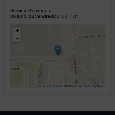
Horaires d'ouverture :
Du lundi au vendredi :
8h30 - 17h
48.924759,2.293839
+
-
©
Plan-interactif
, Contributeurs d'
OpenStreetMap