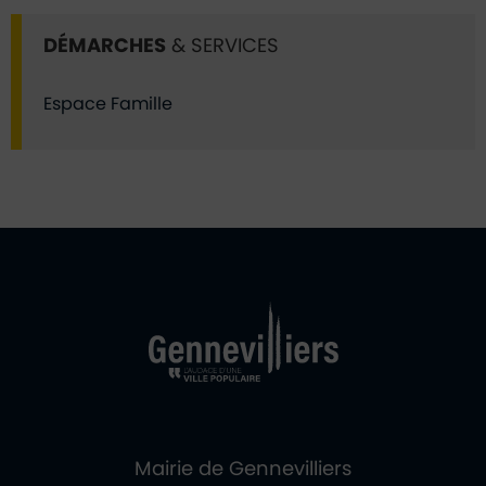
DÉMARCHES
& SERVICES
Espace Famille
Ville de Gennevill
Retour à l'accueil
Mairie de Gennevilliers