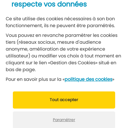
respecte vos données
S’abonner à la newsletter
Ce site utilise des cookies nécessaires à son bon
fonctionnement, ils ne peuvent être paramétrés.
Réseaux sociaux
Vous pouvez en revanche paramétrer les cookies
tiers (réseaux sociaux, mesure d'audience
Suivez-nous
anonyme, amélioration de votre expérience
utilisateur) ou modifier vos choix à tout moment en
cliquant sur le lien «Gestion des Cookies» situé en
Retrouvez nous sur Facebook
Retrouvez nous sur Insta
Retrouvez nous sur Ti
Retrouvez nous 
Retrouvez 
Retrou
bas de page.
Pour en savoir plus sur la «
politique des cookies
»
© 2019 Ville de Gennevilliers
Tout accepter
Mentions légales
Données personnelles
Gérer vos cookies
Politique cookies
Paramétrer