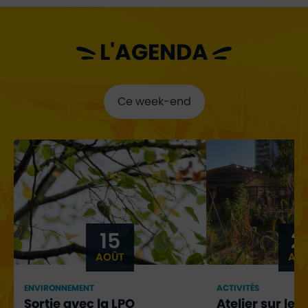
L'AGENDA
Ce week-end
15
2
AOÛT
AO
ENVIRONNEMENT
ACTIVITÉS
Sortie avec la LPO
Atelier sur les