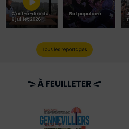
C'est-à-dire du
Bal populaire
J
6 juillet 2026
r
Tous les reportages
À FEUILLETER