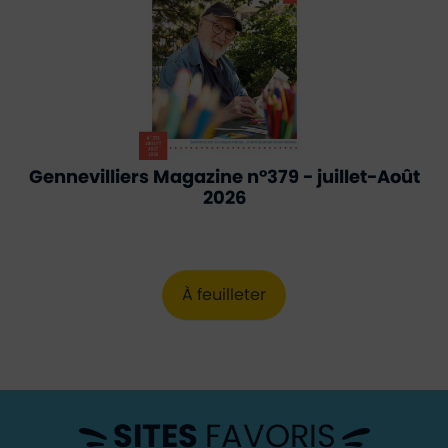
Gennevilliers Magazine n°379 - juillet-Août 2026
Gennevilliers Magazine n°379 - juillet-Août
2026
À feuilleter
SITES
FAVORIS