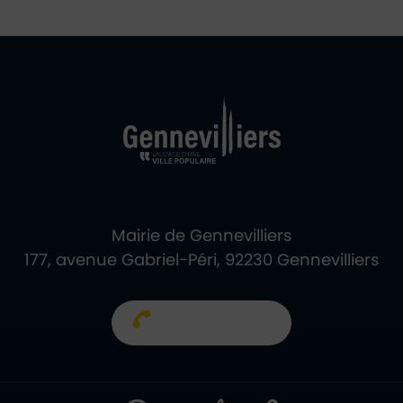
Ville de Gennevill
Retour à l'accueil
Mairie de Gennevilliers
177, avenue Gabriel-Péri, 92230 Gennevilliers
01 40 85 66 66