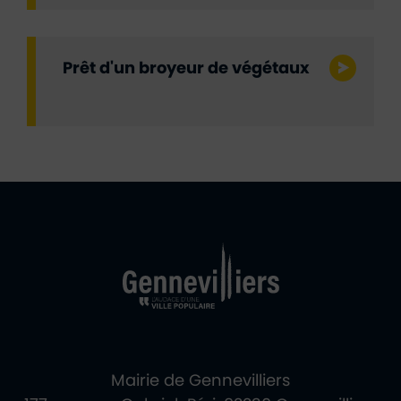
Prêt d'un broyeur de végétaux
Ville de Gennevill
Retour à l'accueil
Mairie de Gennevilliers