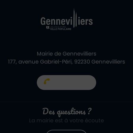
Ville de Gennevill
Retour à l'accueil
Mairie de Gennevilliers
177, avenue Gabriel-Péri, 92230 Gennevilliers
01 40 85 66 66
Des questions ?
La mairie est à votre écoute