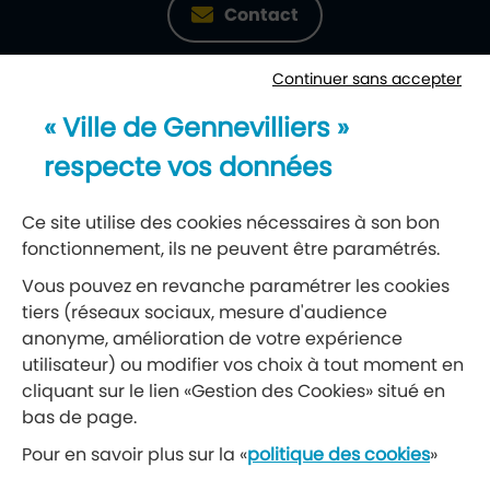
Contact
Continuer sans accepter
Newsletter
« Ville de Gennevilliers »
Recevez notre lettre d’information
respecte vos données
S’abonner à la newsletter
Ce site utilise des cookies nécessaires à son bon
fonctionnement, ils ne peuvent être paramétrés.
Réseaux sociaux
Vous pouvez en revanche paramétrer les cookies
tiers (réseaux sociaux, mesure d'audience
Suivez-nous
anonyme, amélioration de votre expérience
utilisateur) ou modifier vos choix à tout moment en
cliquant sur le lien «Gestion des Cookies» situé en
Retrouvez nous sur Facebook
Retrouvez nous sur Insta
Retrouvez nous sur Ti
Retrouvez nous 
Retrouvez 
Retrou
bas de page.
Pour en savoir plus sur la «
politique des cookies
»