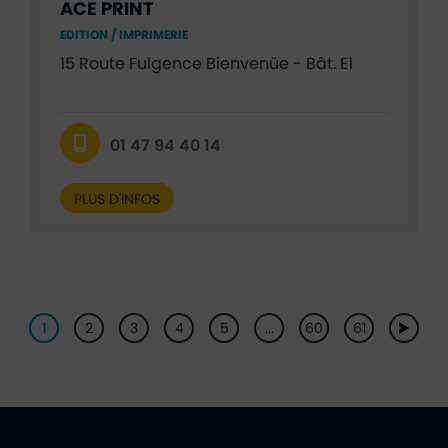
ACE PRINT
EDITION / IMPRIMERIE
15 Route Fulgence Bienvenüe - Bât. E1
01 47 94 40 14
PLUS D'INFOS
Pagination
1
2
3
4
5
...
60
61
suivan