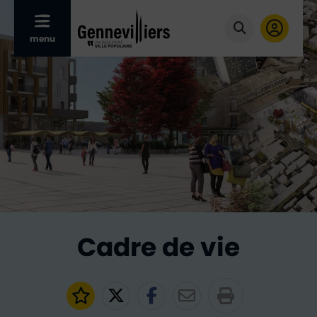
Afficher le menu mobile
menu
Cliquer pour
Cadre de vie
Ajouter aux favoris
Partager sur Twitter
Partager sur Faceb
Partager par e