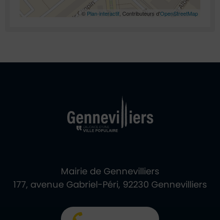
©
Plan-interactif
, Contributeurs d'
OpenStreetMap
Ville de Gennevill
Retour à l'accueil
Mairie de Gennevilliers
177, avenue Gabriel-Péri, 92230 Gennevilliers
01 40 85 66 66