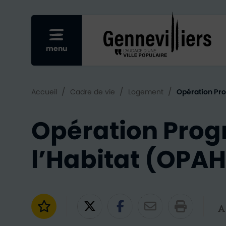
Re
Afficher le menu mobile
menu
/
/
/
Accueil
Cadre de vie
Logement
Opération Pro
Opération Pro
l’Habitat (OPAH
Ajouter aux favoris
Partager sur Twitter
Partager sur Fac
Partager par