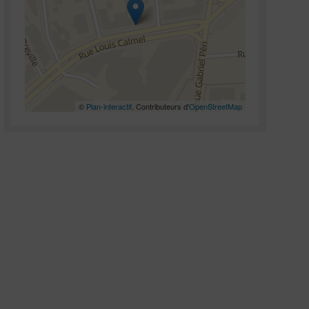
©
Plan-interactif
, Contributeurs d'
OpenStreetMap