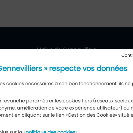
villiers
ueil
Mairie de Gennevilliers
Conti
177, avenue Gabriel-Péri, 92230 Gennevilliers
 Gennevilliers » respecte vos données
 des cookies nécessaires à son bon fonctionnement, ils ne
Newsletter
 revanche paramétrer les cookies tiers (réseaux sociau
nyme, amélioration de votre expérience utilisateur) ou m
Recevez notre lettre d’information
ment en cliquant sur le lien «Gestion des Cookies» situé 
S’abonner à la newsletter
lus sur la «
politique des cookies
»