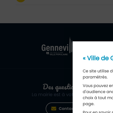
Ville de Genne
Retour à l'acc
« Ville de
Ce site utilise
paramétrés.
Des questions ?
Vous pouvez en
d'audience ano
La mairie est à votre écoute
choix à tout mo
page.
Contact
Pour en savoir p