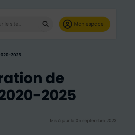
 de minimum 3 caractères)
HE
Lancer la recherche
Mon espace
ube
LinkedIn
 2020-2025
ation de
) 2020-2025
Mis à jour le 05 septembre 2023