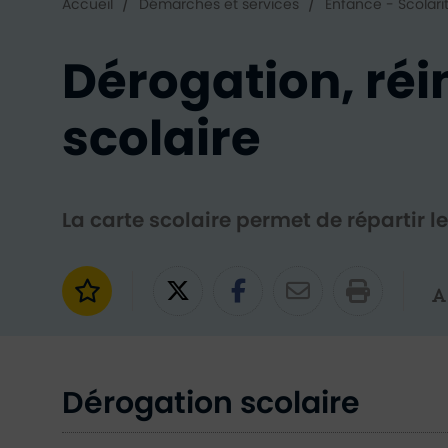
/
/
Accueil
Démarches et services
Enfance - Scolari
Dérogation, réi
scolaire
La carte scolaire permet de répartir l
Ajouter aux favoris
Partager sur Twitter
Partager sur Fac
Partager par
Dérogation scolaire