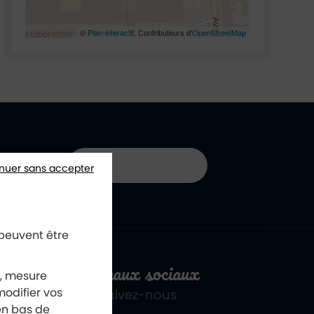
©
Plan-interactif
, Contributeurs d'
OpenStreetMap
01 40 85 66 66
nuer sans accepter
 peuvent être
Réseaux sociaux
x, mesure
odifier vos
Suivez-nous
en bas de