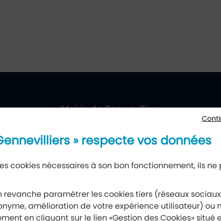
villiers
ueil
Mairie de Gennevilliers
Conti
177, avenue Gabriel-Péri, 92230 Gennevilliers
 Gennevilliers » respecte vos données
 des cookies nécessaires à son bon fonctionnement, ils ne
Newsletter
 revanche paramétrer les cookies tiers (réseaux sociau
nyme, amélioration de votre expérience utilisateur) ou m
Recevez notre lettre d’information
ment en cliquant sur le lien «Gestion des Cookies» situé 