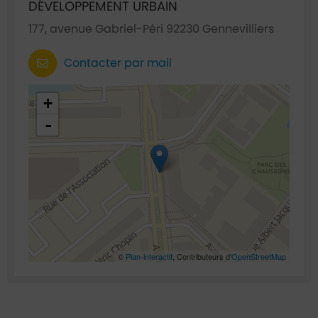
DÉVELOPPEMENT URBAIN
177, avenue Gabriel-Péri 92230 Gennevilliers
Contacter par mail
48.921635,2.295022
+
-
©
Plan-interactif
, Contributeurs d'
OpenStreetMap