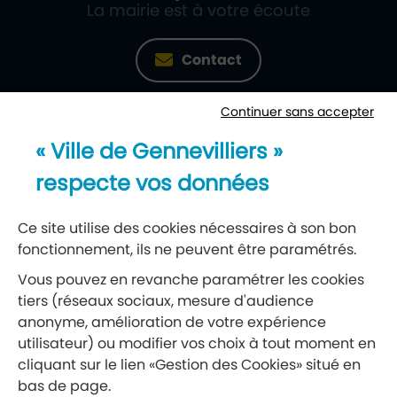
La mairie est à votre écoute
Contact
Continuer sans accepter
Newsletter
« Ville de Gennevilliers »
Recevez notre lettre d’information
respecte vos données
S’abonner à la newsletter
Ce site utilise des cookies nécessaires à son bon
fonctionnement, ils ne peuvent être paramétrés.
Réseaux sociaux
Vous pouvez en revanche paramétrer les cookies
tiers (réseaux sociaux, mesure d'audience
Suivez-nous
anonyme, amélioration de votre expérience
utilisateur) ou modifier vos choix à tout moment en
cliquant sur le lien «Gestion des Cookies» situé en
Retrouvez nous sur Facebook
Retrouvez nous sur Insta
Retrouvez nous sur Ti
Retrouvez nous 
Retrouvez 
Retrou
bas de page.