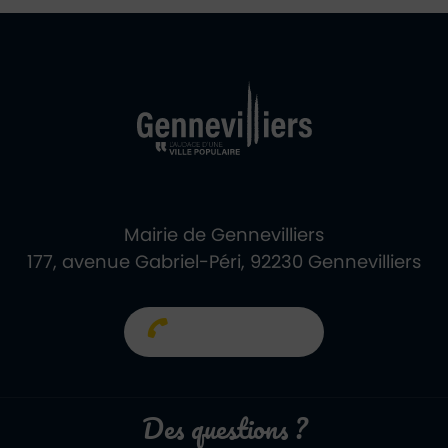
Ville de Gennevill
Retour à l'accueil
Mairie de Gennevilliers
177, avenue Gabriel-Péri, 92230 Gennevilliers
01 40 85 66 66
Des questions ?