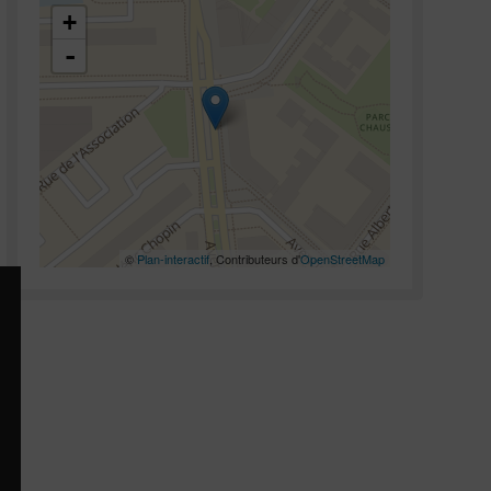
48.921635,2.295022
+
-
©
Plan-interactif
, Contributeurs d'
OpenStreetMap