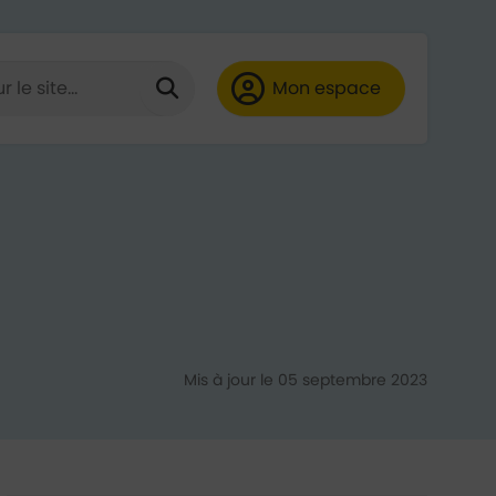
 de minimum 3 caractères)
HE
Lancer la recherche
Mon espace
ube
LinkedIn
Mis à jour le 05 septembre 2023