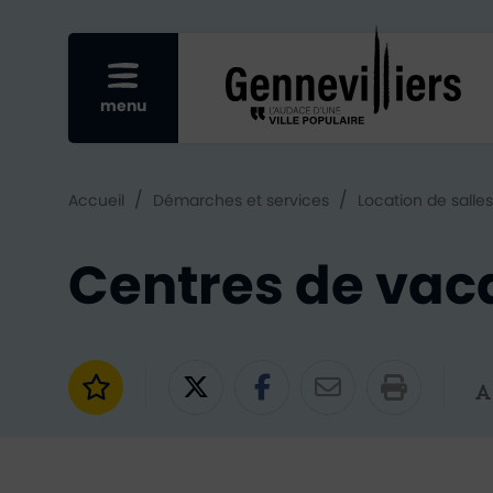
Re
Afficher le menu mobile
menu
/
/
Accueil
Démarches et services
Location de salle
Centres de vac
Ajouter aux favoris
Partager sur Twitter
Partager sur Fac
Partager par