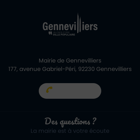
Ville de Gennevill
Retour à l'accueil
Mairie de Gennevilliers
177, avenue Gabriel-Péri, 92230 Gennevilliers
01 40 85 66 66
Des questions ?
La mairie est à votre écoute