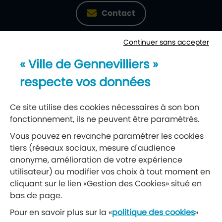
Contact
Continuer sans accepter
Newsletter
« Ville de Gennevilliers »
Recevez notre lettre d’information
respecte vos données
S’abonner à la newsletter
Ce site utilise des cookies nécessaires à son bon
fonctionnement, ils ne peuvent être paramétrés.
Réseaux sociaux
Vous pouvez en revanche paramétrer les cookies
tiers (réseaux sociaux, mesure d'audience
Suivez-nous
anonyme, amélioration de votre expérience
utilisateur) ou modifier vos choix à tout moment en
cliquant sur le lien «Gestion des Cookies» situé en
Retrouvez nous sur Facebook
Retrouvez nous sur Insta
Retrouvez nous sur Ti
Retrouvez nous 
Retrouvez 
Retrou
bas de page.
Pour en savoir plus sur la «
politique des cookies
»