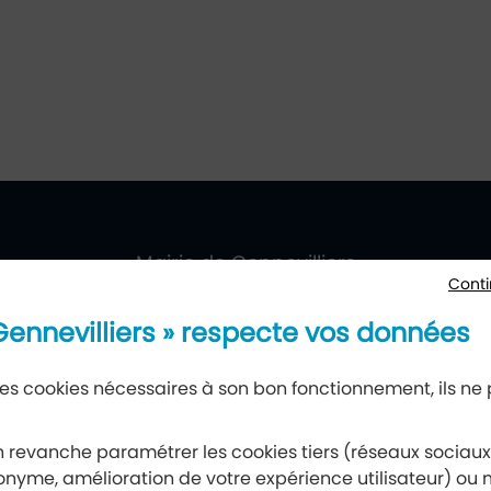
villiers
ueil
Mairie de Gennevilliers
Conti
177, avenue Gabriel-Péri, 92230 Gennevilliers
 Gennevilliers » respecte vos données
 des cookies nécessaires à son bon fonctionnement, ils ne
Newsletter
 revanche paramétrer les cookies tiers (réseaux sociau
nyme, amélioration de votre expérience utilisateur) ou m