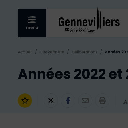
Re
Afficher le menu mobile
menu
/
/
/
Accueil
Citoyenneté
Délibérations
Années 202
Années 2022 et
Ajouter aux favoris
Partager sur Twitter
Partager sur Fac
Partager par