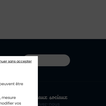
01 40 85 66 66
nuer sans accepter
 peuvent être
Réseaux sociaux
x, mesure
odifier vos
Suivez-nous