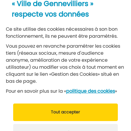
« Ville de Gennevilliers »
Recevez notre lettre d’information
respecte vos données
S’abonner à la newsletter
Ce site utilise des cookies nécessaires à son bon
fonctionnement, ils ne peuvent être paramétrés.
Réseaux sociaux
Vous pouvez en revanche paramétrer les cookies
tiers (réseaux sociaux, mesure d'audience
Suivez-nous
anonyme, amélioration de votre expérience
utilisateur) ou modifier vos choix à tout moment en
cliquant sur le lien «Gestion des Cookies» situé en
Retrouvez nous sur Facebook
Retrouvez nous sur Insta
Retrouvez nous sur Ti
Retrouvez nous 
Retrouvez 
Retrou
bas de page.
Pour en savoir plus sur la «
politique des cookies
»
© 2019 Ville de Gennevilliers
Tout accepter
Mentions légales
Données personnelles