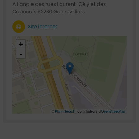
A l’angle des rues Laurent-Cély et des
Caboeufs 92230 Gennevilliers
Site internet
48.926949,2.304044
+
-
©
Plan-interactif
, Contributeurs d'
OpenStreetMap