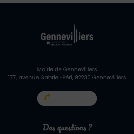
Ville de Gennevill
Retour à l'accueil
Mairie de Gennevilliers
177, avenue Gabriel-Péri, 92230 Gennevilliers
01 40 85 66 66
Des questions ?