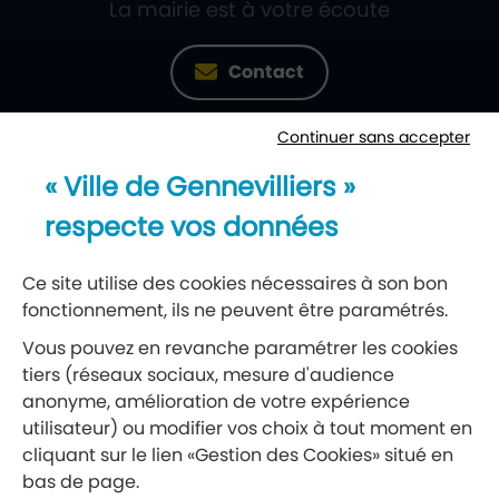
La mairie est à votre écoute
Contact
Continuer sans accepter
Newsletter
« Ville de Gennevilliers »
Recevez notre lettre d’information
respecte vos données
S’abonner à la newsletter
Ce site utilise des cookies nécessaires à son bon
fonctionnement, ils ne peuvent être paramétrés.
Réseaux sociaux
Vous pouvez en revanche paramétrer les cookies
tiers (réseaux sociaux, mesure d'audience
Suivez-nous
anonyme, amélioration de votre expérience
utilisateur) ou modifier vos choix à tout moment en
cliquant sur le lien «Gestion des Cookies» situé en
Retrouvez nous sur Facebook
Retrouvez nous sur Insta
Retrouvez nous sur Ti
Retrouvez nous 
Retrouvez 
Retrou
bas de page.