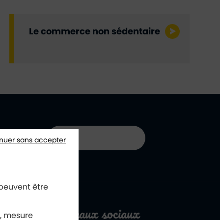
Le commerce non sédentaire
01 40 85 66 66
nuer sans accepter
 peuvent être
Réseaux sociaux
x, mesure