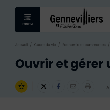
Re
Afficher le menu mobile
menu
/
/
Accueil
Cadre de vie
Economie et commerces
Ouvrir et gére
Ajouter aux favoris
Partager sur Twitter
Partager sur Fac
Partager par