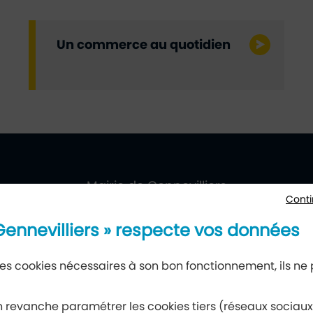
Un commerce au quotidien
villiers
ueil
Mairie de Gennevilliers
Conti
177, avenue Gabriel-Péri, 92230 Gennevilliers
 Gennevilliers » respecte vos données
 des cookies nécessaires à son bon fonctionnement, ils ne
Newsletter
 revanche paramétrer les cookies tiers (réseaux sociau