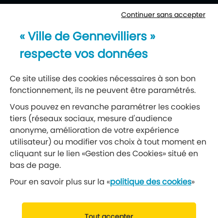
Continuer sans accepter
Newsletter
« Ville de Gennevilliers »
Recevez notre lettre d’information
respecte vos données
S’abonner à la newsletter
Ce site utilise des cookies nécessaires à son bon
fonctionnement, ils ne peuvent être paramétrés.
Réseaux sociaux
Vous pouvez en revanche paramétrer les cookies
tiers (réseaux sociaux, mesure d'audience
Suivez-nous
anonyme, amélioration de votre expérience
utilisateur) ou modifier vos choix à tout moment en
cliquant sur le lien «Gestion des Cookies» situé en
Retrouvez nous sur Facebook
Retrouvez nous sur Insta
Retrouvez nous sur Ti
Retrouvez nous 
Retrouvez 
Retrou
bas de page.
Pour en savoir plus sur la «
politique des cookies
»
© 2019 Ville de Gennevilliers
Tout accepter