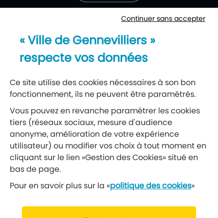
Continuer sans accepter
Newsletter
« Ville de Gennevilliers »
Recevez notre lettre d’information
respecte vos données
S’abonner à la newsletter
Ce site utilise des cookies nécessaires à son bon
fonctionnement, ils ne peuvent être paramétrés.
Réseaux sociaux
Vous pouvez en revanche paramétrer les cookies
tiers (réseaux sociaux, mesure d'audience
Suivez-nous
anonyme, amélioration de votre expérience
utilisateur) ou modifier vos choix à tout moment en
cliquant sur le lien «Gestion des Cookies» situé en
Retrouvez nous sur Facebook
Retrouvez nous sur Insta
Retrouvez nous sur Ti
Retrouvez nous 
Retrouvez 
Retrou
bas de page.
Pour en savoir plus sur la «
politique des cookies
»
© 2019 Ville de Gennevilliers