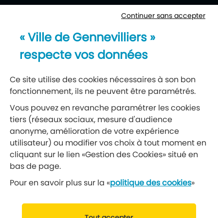
Continuer sans accepter
Newsletter
« Ville de Gennevilliers »
Recevez notre lettre d’information
respecte vos données
S’abonner à la newsletter
Ce site utilise des cookies nécessaires à son bon
fonctionnement, ils ne peuvent être paramétrés.
Réseaux sociaux
Vous pouvez en revanche paramétrer les cookies
tiers (réseaux sociaux, mesure d'audience
Suivez-nous
anonyme, amélioration de votre expérience
utilisateur) ou modifier vos choix à tout moment en
cliquant sur le lien «Gestion des Cookies» situé en
Retrouvez nous sur Facebook
Retrouvez nous sur Insta
Retrouvez nous sur Ti
Retrouvez nous 
Retrouvez 
Retrou
bas de page.
Pour en savoir plus sur la «
politique des cookies
»
© 2019 Ville de Gennevilliers
Tout accepter