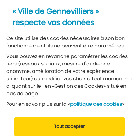
Newsletter
« Ville de Gennevilliers »
Recevez notre lettre d’information
respecte vos données
S’abonner à la newsletter
Ce site utilise des cookies nécessaires à son bon
fonctionnement, ils ne peuvent être paramétrés.
Réseaux sociaux
Vous pouvez en revanche paramétrer les cookies
tiers (réseaux sociaux, mesure d'audience
Suivez-nous
anonyme, amélioration de votre expérience
utilisateur) ou modifier vos choix à tout moment en
cliquant sur le lien «Gestion des Cookies» situé en
Retrouvez nous sur Facebook
Retrouvez nous sur Insta
Retrouvez nous sur Ti
Retrouvez nous 
Retrouvez 
Retrou
bas de page.
Pour en savoir plus sur la «
politique des cookies
»
© 2019 Ville de Gennevilliers
Tout accepter
Mentions légales
Données personnelles