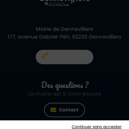
Mairie de Gennevilliers
177, avenue Gabriel-Péri, 92230 Gennevilliers
01 40 85 66 66
Des questions ?
La mairie est à votre écoute
Contact
Continuer sans accepter