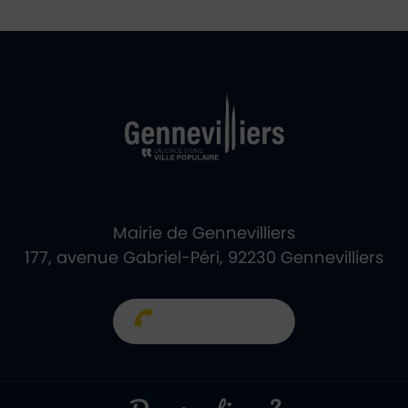
Ville de Gennevill
Retour à l'accueil
Mairie de Gennevilliers
177, avenue Gabriel-Péri, 92230 Gennevilliers
01 40 85 66 66