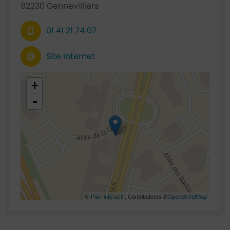
92230 Gennevilliers
01 41 21 74 07
Site internet
48.93626,2.30346
+
-
©
Plan-interactif
, Contributeurs d'
OpenStreetMap