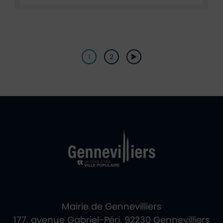
Pagination
1
2
suivant
Ville de Gennevill
Retour à l'accueil
Mairie de Gennevilliers
177, avenue Gabriel-Péri, 92230 Gennevilliers