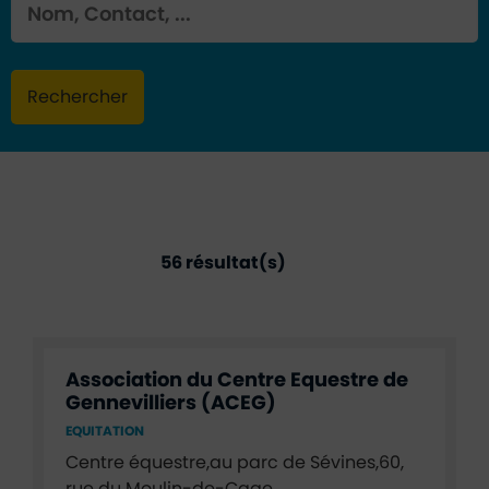
Mot clé
Rechercher
Annuaire disciplines sportives
56 résultat(s)
Association du Centre Equestre de
Gennevilliers (ACEG)
EQUITATION
Centre équestre,au parc de Sévines,60,