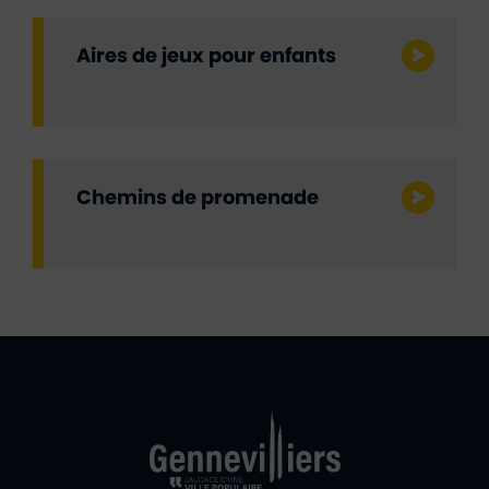
Aires de jeux pour enfants
Chemins de promenade
Ville de Gennevill
Retour à l'accueil