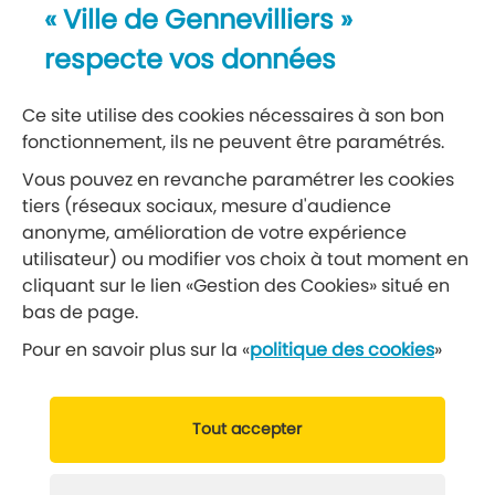
Newsletter
« Ville de Gennevilliers »
Recevez notre lettre d’information
respecte vos données
S’abonner à la newsletter
Ce site utilise des cookies nécessaires à son bon
fonctionnement, ils ne peuvent être paramétrés.
Réseaux sociaux
Vous pouvez en revanche paramétrer les cookies
tiers (réseaux sociaux, mesure d'audience
Suivez-nous
anonyme, amélioration de votre expérience
utilisateur) ou modifier vos choix à tout moment en
cliquant sur le lien «Gestion des Cookies» situé en
Retrouvez nous sur Facebook
Retrouvez nous sur Insta
Retrouvez nous sur Ti
Retrouvez nous 
Retrouvez 
Retrou
bas de page.
Pour en savoir plus sur la «
politique des cookies
»
© 2019 Ville de Gennevilliers
Tout accepter
Mentions légales
Données personnelles