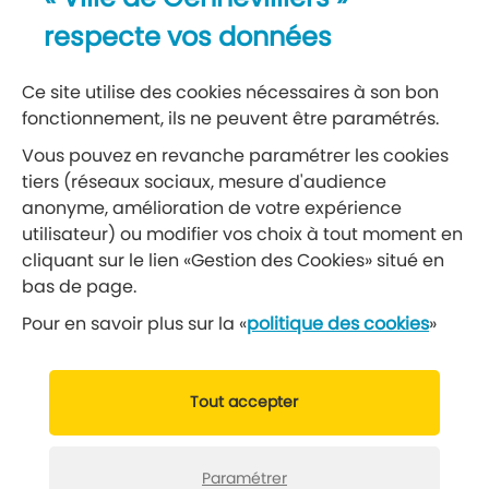
Recevez notre lettre d’information
respecte vos données
S’abonner à la newsletter
Ce site utilise des cookies nécessaires à son bon
fonctionnement, ils ne peuvent être paramétrés.
Réseaux sociaux
Vous pouvez en revanche paramétrer les cookies
tiers (réseaux sociaux, mesure d'audience
Suivez-nous
anonyme, amélioration de votre expérience
utilisateur) ou modifier vos choix à tout moment en
cliquant sur le lien «Gestion des Cookies» situé en
Retrouvez nous sur Facebook
Retrouvez nous sur Insta
Retrouvez nous sur Ti
Retrouvez nous 
Retrouvez 
Retrou
bas de page.
Pour en savoir plus sur la «
politique des cookies
»
© 2019 Ville de Gennevilliers
Tout accepter
Mentions légales
Données personnelles
Gérer vos cookies
Politique cookies
Paramétrer