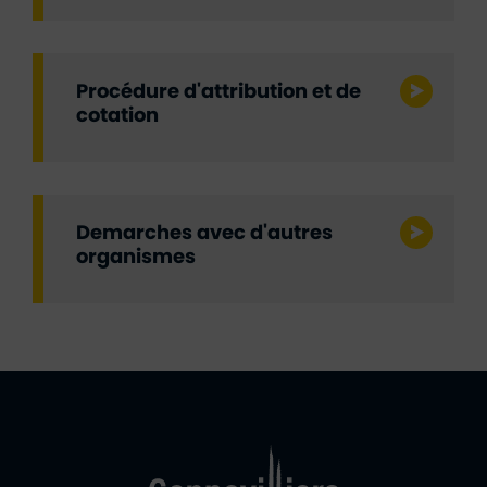
Procédure d'attribution et de
cotation
Demarches avec d'autres
organismes
Ville de Gennevill
Retour à l'accueil