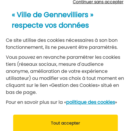
Continuer sans accepter
Newsletter
« Ville de Gennevilliers »
Recevez notre lettre d’information
respecte vos données
S’abonner à la newsletter
Ce site utilise des cookies nécessaires à son bon
fonctionnement, ils ne peuvent être paramétrés.
Réseaux sociaux
Vous pouvez en revanche paramétrer les cookies
tiers (réseaux sociaux, mesure d'audience
Suivez-nous
anonyme, amélioration de votre expérience
utilisateur) ou modifier vos choix à tout moment en
cliquant sur le lien «Gestion des Cookies» situé en
Retrouvez nous sur Facebook
Retrouvez nous sur Insta
Retrouvez nous sur Ti
Retrouvez nous 
Retrouvez 
Retrou
bas de page.
Pour en savoir plus sur la «
politique des cookies
»
© 2019 Ville de Gennevilliers
Tout accepter