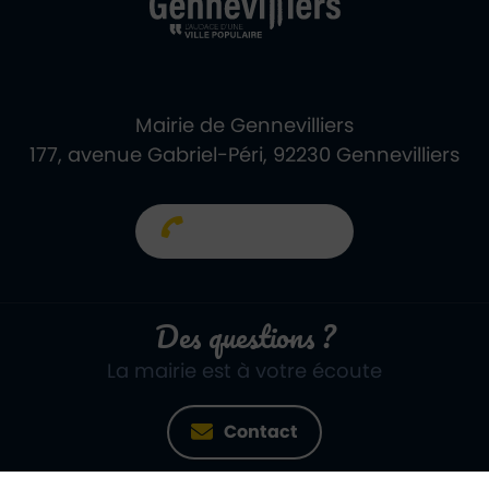
Mairie de Gennevilliers
177, avenue Gabriel-Péri, 92230 Gennevilliers
01 40 85 66 66
Des questions ?
La mairie est à votre écoute
Contact