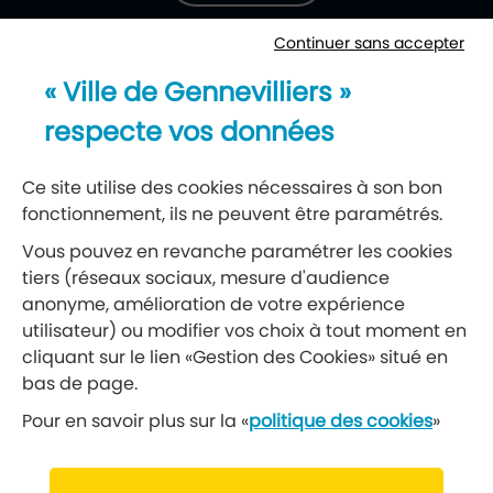
Continuer sans accepter
Newsletter
« Ville de Gennevilliers »
Recevez notre lettre d’information
respecte vos données
S’abonner à la newsletter
Ce site utilise des cookies nécessaires à son bon
fonctionnement, ils ne peuvent être paramétrés.
Réseaux sociaux
Vous pouvez en revanche paramétrer les cookies
tiers (réseaux sociaux, mesure d'audience
Suivez-nous
anonyme, amélioration de votre expérience
utilisateur) ou modifier vos choix à tout moment en
cliquant sur le lien «Gestion des Cookies» situé en
Retrouvez nous sur Facebook
Retrouvez nous sur Insta
Retrouvez nous sur Ti
Retrouvez nous 
Retrouvez 
Retrou
bas de page.
Pour en savoir plus sur la «
politique des cookies
»
© 2019 Ville de Gennevilliers