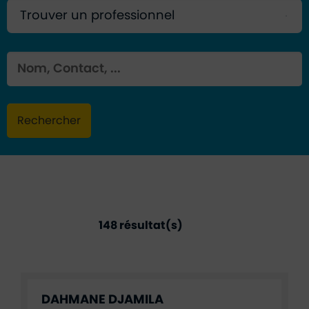
Mot clé
Rechercher
Annuaire des entreprises - Santé
148 résultat(s)
DAHMANE DJAMILA