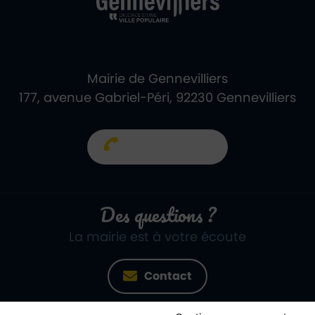
Mairie de Gennevilliers
177, avenue Gabriel-Péri, 92230 Gennevilliers
01 40 85 66 66
Des questions ?
La mairie est à votre écoute
Contact