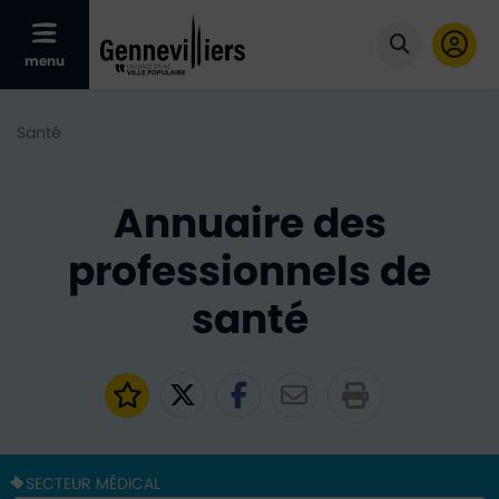
Afficher le menu mobile
menu
Cliquer po
Santé
Annuaire des
professionnels de
santé
Ajouter aux favoris
Partager sur Twitter
Partager sur Faceb
Partager par e
SECTEUR MÉDICAL