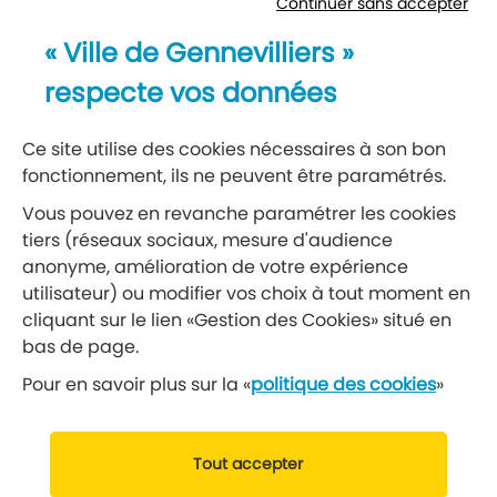
Continuer sans accepter
Newsletter
« Ville de Gennevilliers »
Recevez notre lettre d’information
respecte vos données
S’abonner à la newsletter
Ce site utilise des cookies nécessaires à son bon
fonctionnement, ils ne peuvent être paramétrés.
Réseaux sociaux
Vous pouvez en revanche paramétrer les cookies
tiers (réseaux sociaux, mesure d'audience
Suivez-nous
anonyme, amélioration de votre expérience
utilisateur) ou modifier vos choix à tout moment en
cliquant sur le lien «Gestion des Cookies» situé en
Retrouvez nous sur Facebook
Retrouvez nous sur Insta
Retrouvez nous sur Ti
Retrouvez nous 
Retrouvez 
Retrou
bas de page.
Pour en savoir plus sur la «
politique des cookies
»
© 2019 Ville de Gennevilliers
Tout accepter
Mentions légales
Données personnelles