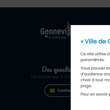
Ville de Genne
Retour à l'acc
« Ville de
Ce site utilise
paramétrés.
Des questions ?
Vous pouvez en
d'audience ano
La mairie est à votre écoute
choix à tout mo
page.
Contact
Pour en savoir p