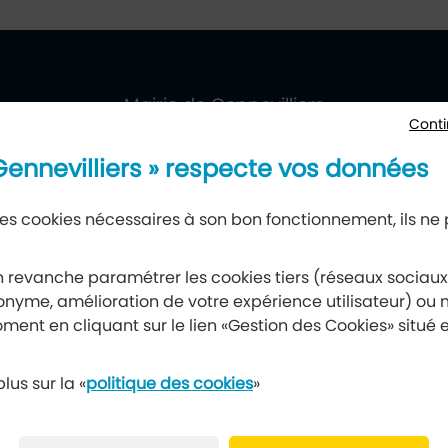
villiers
ueil
Mairie de Gennevilliers
Conti
177, avenue Gabriel-Péri, 92230 Gennevilliers
 Gennevilliers » respecte vos données
 des cookies nécessaires à son bon fonctionnement, ils ne
Newsletter
 revanche paramétrer les cookies tiers (réseaux sociau
nyme, amélioration de votre expérience utilisateur) ou m
Recevez notre lettre d’information
ment en cliquant sur le lien «Gestion des Cookies» situé 
S’abonner à la newsletter
lus sur la «
politique des cookies
»