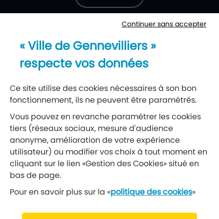
Continuer sans accepter
Newsletter
« Ville de Gennevilliers »
Recevez notre lettre d’information
respecte vos données
S’abonner à la newsletter
Ce site utilise des cookies nécessaires à son bon
fonctionnement, ils ne peuvent être paramétrés.
Réseaux sociaux
Vous pouvez en revanche paramétrer les cookies
tiers (réseaux sociaux, mesure d'audience
Suivez-nous
anonyme, amélioration de votre expérience
utilisateur) ou modifier vos choix à tout moment en
cliquant sur le lien «Gestion des Cookies» situé en
Retrouvez nous sur Facebook
Retrouvez nous sur Insta
Retrouvez nous sur Ti
Retrouvez nous 
Retrouvez 
Retrou
bas de page.
Pour en savoir plus sur la «
politique des cookies
»