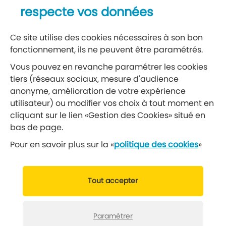
Recevez notre lettre d’information
respecte vos données
S’abonner à la newsletter
Ce site utilise des cookies nécessaires à son bon
fonctionnement, ils ne peuvent être paramétrés.
Réseaux sociaux
Vous pouvez en revanche paramétrer les cookies
tiers (réseaux sociaux, mesure d'audience
Suivez-nous
anonyme, amélioration de votre expérience
utilisateur) ou modifier vos choix à tout moment en
cliquant sur le lien «Gestion des Cookies» situé en
Retrouvez nous sur Facebook
Retrouvez nous sur Insta
Retrouvez nous sur Ti
Retrouvez nous 
Retrouvez 
Retrou
bas de page.
Pour en savoir plus sur la «
politique des cookies
»
© 2019 Ville de Gennevilliers
Tout accepter
Mentions légales
Données personnelles
Gérer vos cookies
Politique cookies
Paramétrer