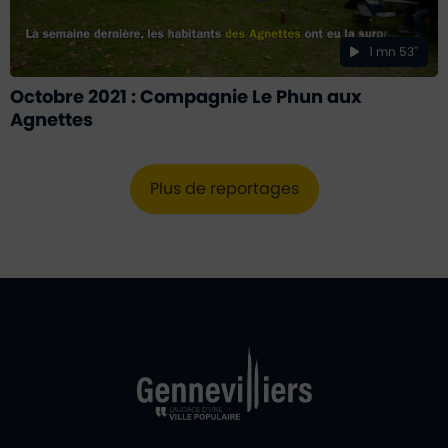
1 mn 53''
Octobre 2021 : Compagnie Le Phun aux
Agnettes
Plus de reportages
Ville de Gennevill
Retour à l'accueil