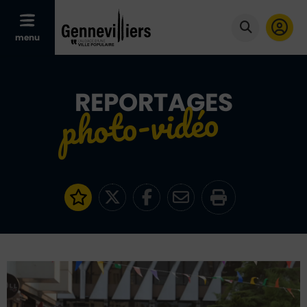
Afficher le menu mobile
menu
Cliquer po
REPORTAGES
Ajouter aux favoris
Partager sur Twitter
Partager sur Faceb
Partager par e