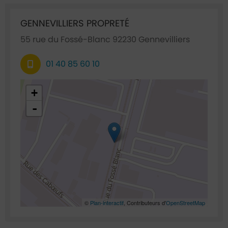
Ficha annuaire associée
GENNEVILLIERS PROPRETÉ
55 rue du Fossé-Blanc 92230 Gennevilliers
01 40 85 60 10
48.926251,2.307702
+
-
©
Plan-interactif
, Contributeurs d'
OpenStreetMap