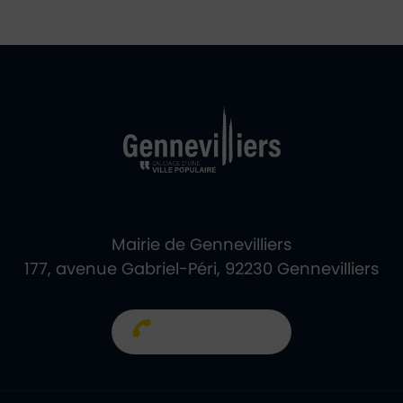
Ville de Gennevill
Retour à l'accueil
Mairie de Gennevilliers
177, avenue Gabriel-Péri, 92230 Gennevilliers
01 40 85 66 66