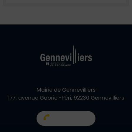
Ville de Gennevill
Retour à l'accueil
Mairie de Gennevilliers
177, avenue Gabriel-Péri, 92230 Gennevilliers
01 40 85 66 66