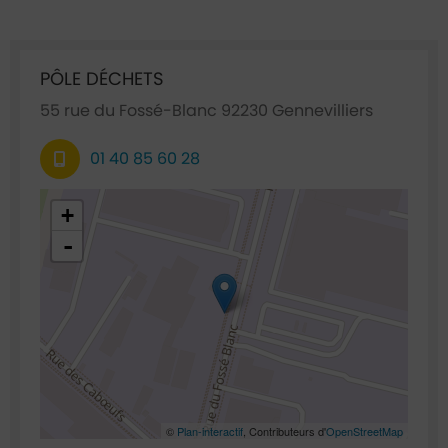
Ficha annuaire associée
PÔLE DÉCHETS
55 rue du Fossé-Blanc 92230 Gennevilliers
01 40 85 60 28
48.926251,2.307702
+
-
©
Plan-interactif
, Contributeurs d'
OpenStreetMap