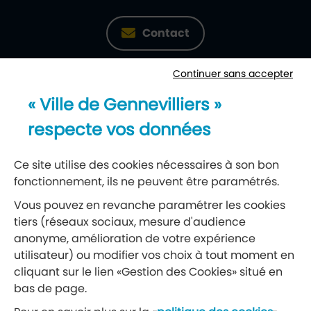
Contact
Continuer sans accepter
Newsletter
« Ville de Gennevilliers »
Recevez notre lettre d’information
respecte vos données
S’abonner à la newsletter
Ce site utilise des cookies nécessaires à son bon
fonctionnement, ils ne peuvent être paramétrés.
Réseaux sociaux
Vous pouvez en revanche paramétrer les cookies
tiers (réseaux sociaux, mesure d'audience
Suivez-nous
anonyme, amélioration de votre expérience
utilisateur) ou modifier vos choix à tout moment en
cliquant sur le lien «Gestion des Cookies» situé en
Retrouvez nous sur Facebook
Retrouvez nous sur Insta
Retrouvez nous sur Ti
Retrouvez nous 
Retrouvez 
Retrou
bas de page.