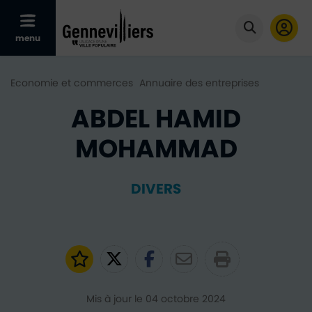
Afficher le menu mobile
menu
Cliquer po
Economie et commerces
Annuaire des entreprises
ABDEL HAMID
MOHAMMAD
DIVERS
Ajouter aux favoris
Partager sur Twitter
Partager sur Faceb
Partager par e
Mis à jour le 04 octobre 2024