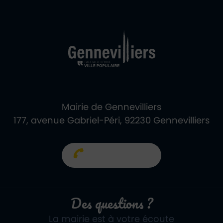
Ville de Gennevill
Retour à l'accueil
Mairie de Gennevilliers
177, avenue Gabriel-Péri, 92230 Gennevilliers
01 40 85 66 66
Des questions ?
La mairie est à votre écoute