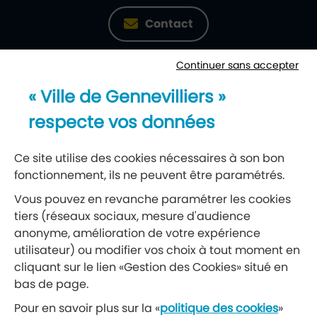
Contact
Continuer sans accepter
Newsletter
« Ville de Gennevilliers »
Recevez notre lettre d’information
respecte vos données
S’abonner à la newsletter
Ce site utilise des cookies nécessaires à son bon
fonctionnement, ils ne peuvent être paramétrés.
Réseaux sociaux
Vous pouvez en revanche paramétrer les cookies
tiers (réseaux sociaux, mesure d'audience
Suivez-nous
anonyme, amélioration de votre expérience
utilisateur) ou modifier vos choix à tout moment en
cliquant sur le lien «Gestion des Cookies» situé en
Retrouvez nous sur Facebook
Retrouvez nous sur Insta
Retrouvez nous sur Ti
Retrouvez nous 
Retrouvez 
Retrou
bas de page.
Pour en savoir plus sur la «
politique des cookies
»