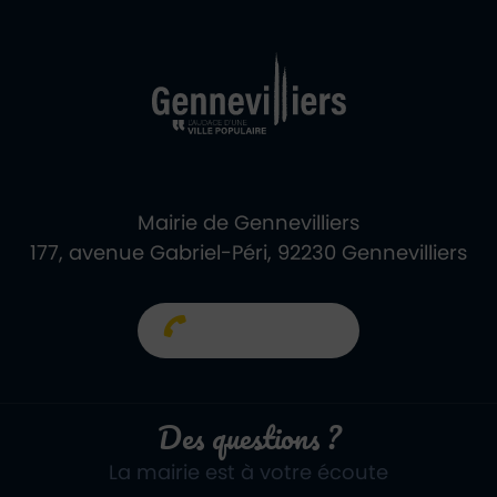
Ville de Gennevill
Retour à l'accueil
Mairie de Gennevilliers
177, avenue Gabriel-Péri, 92230 Gennevilliers
01 40 85 66 66
Des questions ?
La mairie est à votre écoute