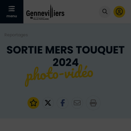
Afficher le menu mobile
menu
Cliquer po
Reportages
SORTIE MERS TOUQUET
2024
Ajouter aux favoris
Partager sur Twitter
Partager sur Faceb
Partager par e