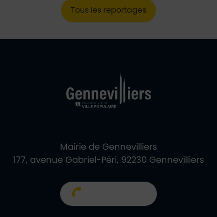
Tous les reportages
Ville de Gennevill
Retour à l'accueil
Mairie de Gennevilliers
177, avenue Gabriel-Péri, 92230 Gennevilliers
01 40 85 66 66