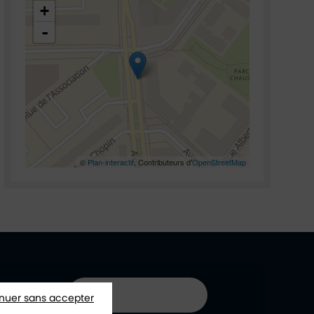
+
-
©
Plan-interactif
, Contributeurs d'
OpenStreetMap
01 40 85 66 66
nuer sans accepter