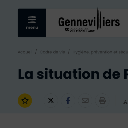
Re
Afficher le menu mobile
menu
/
/
Accueil
Cadre de vie
Hygiène, prévention et sécu
La situation de 
Ajouter aux favoris
Partager sur Twitter
Partager sur Fac
Partager par