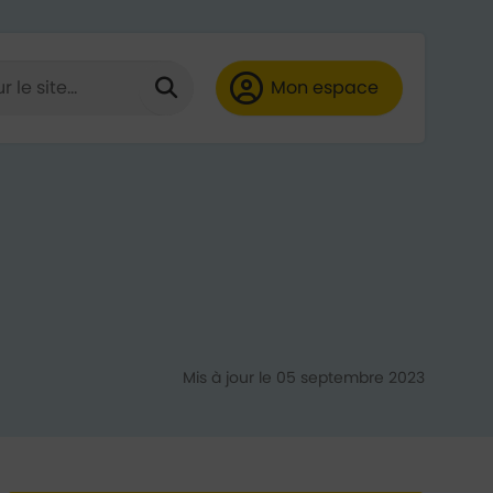
 de minimum 3 caractères)
HE
Lancer la recherche
Mon espace
ube
LinkedIn
Mis à jour le 05 septembre 2023