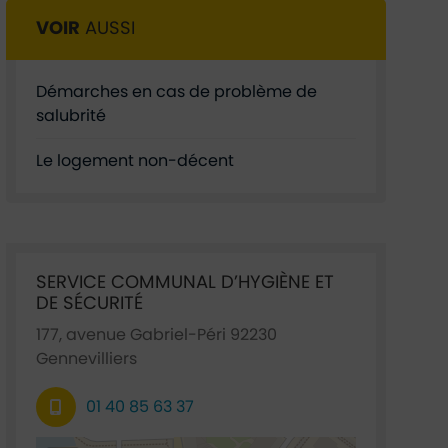
VOIR
AUSSI
Démarches en cas de problème de
salubrité
Le logement non-décent
Ficha annuaire associée
SERVICE COMMUNAL D’HYGIÈNE ET
DE SÉCURITÉ
177, avenue Gabriel-Péri 92230
Gennevilliers
01 40 85 63 37
48.921635,2.295022