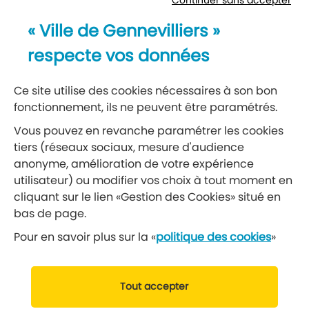
Continuer sans accepter
Newsletter
« Ville de Gennevilliers »
Recevez notre lettre d’information
respecte vos données
S’abonner à la newsletter
Ce site utilise des cookies nécessaires à son bon
fonctionnement, ils ne peuvent être paramétrés.
Réseaux sociaux
Vous pouvez en revanche paramétrer les cookies
tiers (réseaux sociaux, mesure d'audience
Suivez-nous
anonyme, amélioration de votre expérience
utilisateur) ou modifier vos choix à tout moment en
cliquant sur le lien «Gestion des Cookies» situé en
Retrouvez nous sur Facebook
Retrouvez nous sur Insta
Retrouvez nous sur Ti
Retrouvez nous 
Retrouvez 
Retrou
bas de page.
Pour en savoir plus sur la «
politique des cookies
»
© 2019 Ville de Gennevilliers
Tout accepter
Mentions légales
Données personnelles