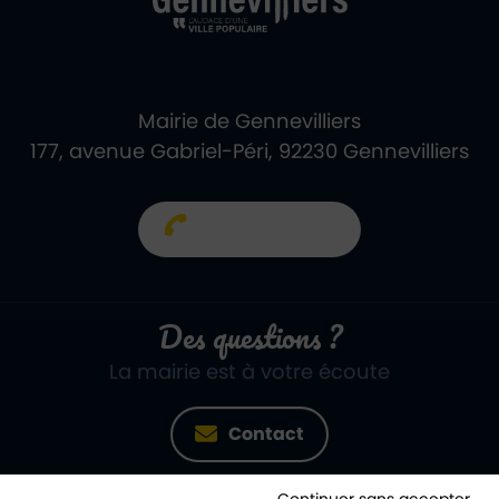
Mairie de Gennevilliers
177, avenue Gabriel-Péri, 92230 Gennevilliers
01 40 85 66 66
Des questions ?
La mairie est à votre écoute
Contact