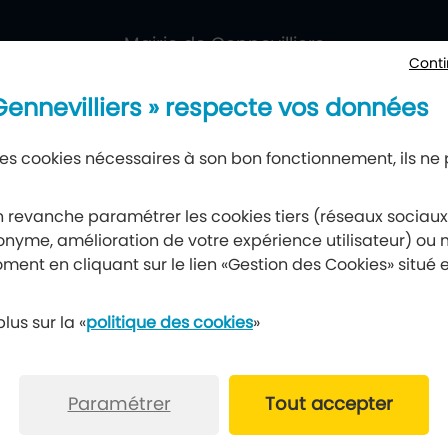
Mairie de Gennevilliers
Conti
177, avenue Gabriel-Péri, 92230 Gennevilliers
 Gennevilliers » respecte vos données
 des cookies nécessaires à son bon fonctionnement, ils ne
Newsletter
 revanche paramétrer les cookies tiers (réseaux sociau
nyme, amélioration de votre expérience utilisateur) ou m
Recevez notre lettre d’information
ment en cliquant sur le lien «Gestion des Cookies» situé 
S’abonner à la newsletter
lus sur la «
politique des cookies
»
Paramétrer
Tout accepter
les
Données personnelles
Gérer vos cookies
Po