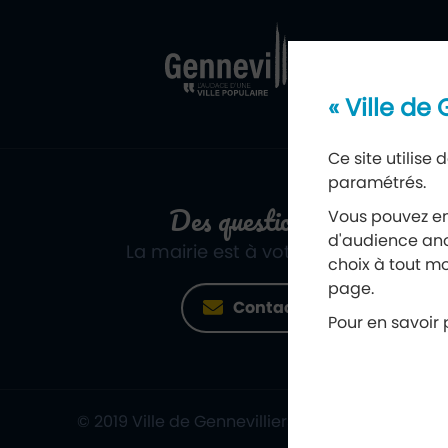
« Ville de
Ce site utilise
paramétrés.
Des questions ?
Vous pouvez en
d'audience ano
La mairie est à votre écoute
choix à tout mo
page.
Contact
Pour en savoir p
© 2019 Ville de Gennevilliers
Mentions léga