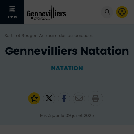
Afficher le menu mobile
menu
Cliquer po
Sortir et Bouger
Annuaire des associations
Gennevilliers Natation
NATATION
Ajouter aux favoris
Partager sur Twitter
Partager sur Faceb
Partager par e
Mis à jour le 09 juillet 2025