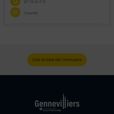
07 76 14 71 11
Courriel
Voir la liste de l'annuaire
Ville de Gennevill
Retour à l'accueil