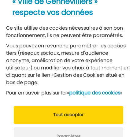
« Ville de Gennevilliers »
Recevez notre lettre d’information
respecte vos données
S’abonner à la newsletter
Ce site utilise des cookies nécessaires à son bon
fonctionnement, ils ne peuvent être paramétrés.
Réseaux sociaux
Vous pouvez en revanche paramétrer les cookies
tiers (réseaux sociaux, mesure d'audience
Suivez-nous
anonyme, amélioration de votre expérience
utilisateur) ou modifier vos choix à tout moment en
cliquant sur le lien «Gestion des Cookies» situé en
Retrouvez nous sur Facebook
Retrouvez nous sur Insta
Retrouvez nous sur Ti
Retrouvez nous 
Retrouvez 
Retrou
bas de page.
Pour en savoir plus sur la «
politique des cookies
»
© 2019 Ville de Gennevilliers
Tout accepter
Mentions légales
Données personnelles
Gérer vos cookies
Politique cookies
Paramétrer