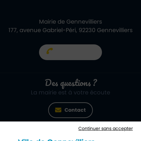
Mairie de Gennevilliers
177, avenue Gabriel-Péri, 92230 Gennevilliers
01 40 85 66 66
Des questions ?
La mairie est à votre écoute
Contact
Continuer sans accepter
Newsletter