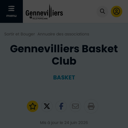
Afficher le menu mobile
menu
Cliquer po
Sortir et Bouger
Annuaire des associations
Gennevilliers Basket
Club
BASKET
Ajouter aux favoris
Partager sur Twitter
Partager sur Faceb
Partager par e
Mis à jour le 24 juin 2026