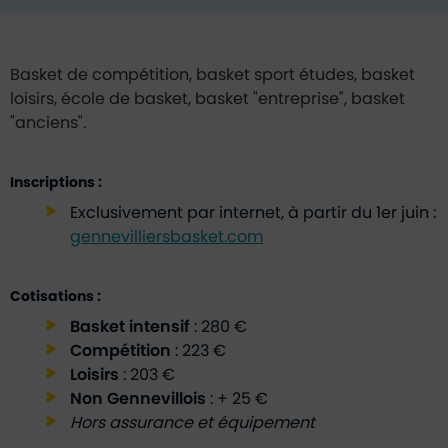
Contenu de la fiche d'annuaire
Basket de compétition, basket sport études, basket
loisirs, école de basket, basket "entreprise", basket
"anciens".
Inscriptions :
Exclusivement par internet, à partir du 1er juin :
gennevilliersbasket.com
Cotisations :
Basket intensif
: 280 €
Compétition
: 223 €
Loisirs
: 203 €
Non Gennevillois
: + 25 €
Hors assurance et équipement