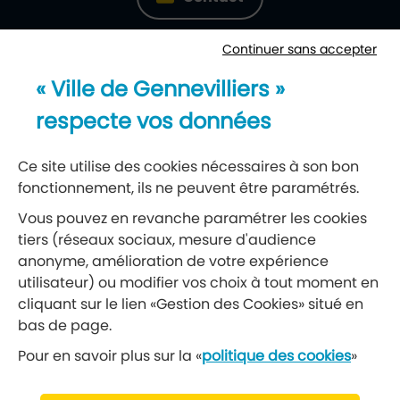
Continuer sans accepter
Newsletter
« Ville de Gennevilliers »
Recevez notre lettre d’information
respecte vos données
S’abonner à la newsletter
Ce site utilise des cookies nécessaires à son bon
fonctionnement, ils ne peuvent être paramétrés.
Réseaux sociaux
Vous pouvez en revanche paramétrer les cookies
tiers (réseaux sociaux, mesure d'audience
Suivez-nous
anonyme, amélioration de votre expérience
utilisateur) ou modifier vos choix à tout moment en
cliquant sur le lien «Gestion des Cookies» situé en
Retrouvez nous sur Facebook
Retrouvez nous sur Insta
Retrouvez nous sur Ti
Retrouvez nous 
Retrouvez 
Retrou
bas de page.
Pour en savoir plus sur la «
politique des cookies
»