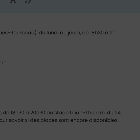
Agrandir la taille du texte
Réduire la taille du texte
ebook
 e-mail
'annuaire
es-Rousseau), du lundi au jeudi, de 18h30 à 20
re.
is de 18h30 à 20h30 au stade Lilian-Thuram, du 24
pour savoir si des places sont encore disponibles.