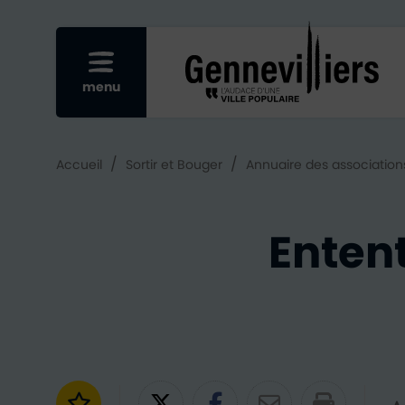
Re
Afficher le menu mobile
menu
/
/
Accueil
Sortir et Bouger
Annuaire des association
Entent