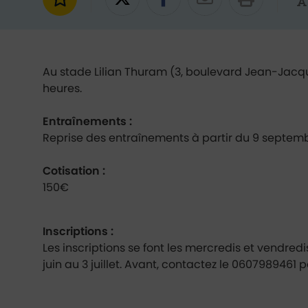
Ajouter aux favoris
Partager sur Twitter
Partager sur Fac
Partager par
Contenu de la fiche d
Au stade Lilian Thuram (3, boulevard Jean-Jacqu
heures.
Entraînements :
Reprise des entraînements à partir du 9 septemb
Cotisation :
150€
Inscriptions :
Les inscriptions se font les mercredis et vendred
juin au 3 juillet. Avant, contactez le 0607989461 