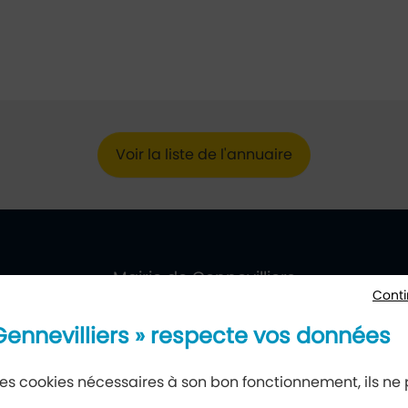
Voir la liste de l'annuaire
villiers
ueil
Mairie de Gennevilliers
Conti
177, avenue Gabriel-Péri, 92230 Gennevilliers
 Gennevilliers » respecte vos données
 des cookies nécessaires à son bon fonctionnement, ils ne